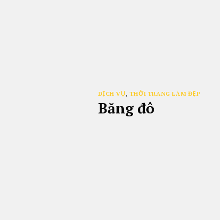
Bỏ
qua
nội
dung
DỊCH VỤ
,
THỜI TRANG LÀM ĐẸP
Băng đô