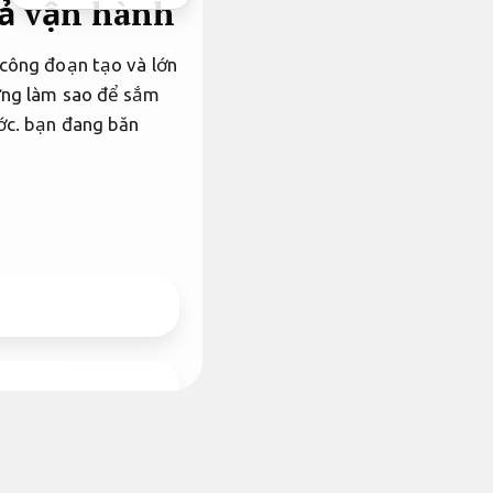
uả vận hành
 công đoạn tạo và lớn
ng làm sao để sắm
ớc.
bạn đang băn