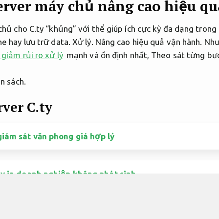
erver máy chủ nâng cao hiệu q
chủ cho C.ty “khủng” với thể giúp ích cực kỳ đa dạng trong
e hay lưu trữ data.
Xử lý.
Nâng cao hiệu quả vận hành.
Như
 giảm rủi ro xử lý
mạnh và ổn định nhất,
Theo sát từng bư
n sách.
ver C.ty
iám sát văn phong giá hợp lý
áy in doanh nghiệp không phát sinh
camera tphcm tiết kiệm ngân sách