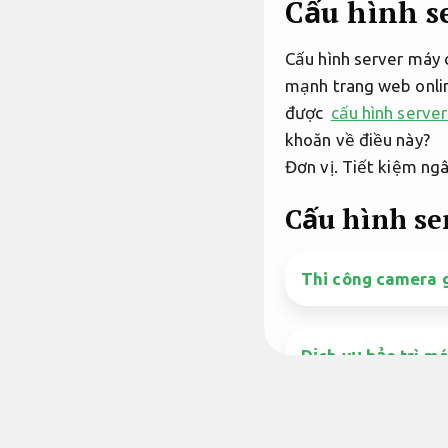
Cấu hình s
Cấu hình server máy 
mạnh trang web onlin
được
cấu hình server
khoăn về điều này?
Đơn vị.
Tiết kiệm ngâ
Cấu hình ser
Thi công camera g
Dịch vụ bảo trì m
Dịch vụ tháo lắp 