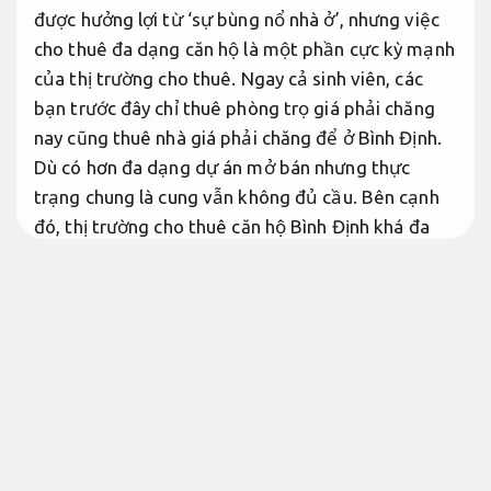
được hưởng lợi từ ‘sự bùng nổ nhà ở’, nhưng việc
cho thuê đa dạng căn hộ là một phần cực kỳ mạnh
của thị trường cho thuê. Ngay cả sinh viên, các
bạn trước đây chỉ thuê phòng trọ giá phải chăng
nay cũng thuê nhà giá phải chăng để ở Bình Định.
Dù có hơn đa dạng dự án mở bán nhưng thực
trạng chung là cung vẫn không đủ cầu. Bên cạnh
đó, thị trường cho thuê căn hộ Bình Định khá đa
dạng vì loại hình này đáp ứng yêu cầu thực tế của
các gia đình trẻ, sinh viên ở chung phòng hoặc các
bạn trẻ khởi nghiệp với chi phí phải chăng. Giá
thuê cố định từ 5 triệu – 13 triệu.
Bài bản.
diện
tích 20 – 50m2 với triệu/tháng.
Giảm rủi ro xử lý.
Cho thuê căn hộ tms tại quy
nhơn đẹp view biển