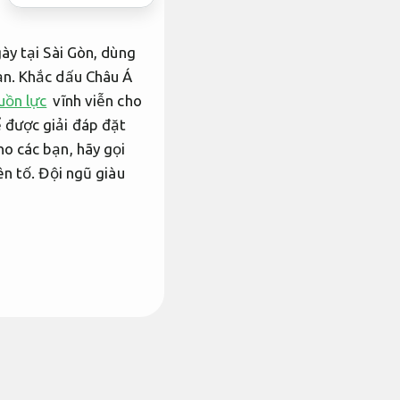
ày tại Sài Gòn, dùng
ạn. Khắc dấu Châu Á
uồn lực
vĩnh viễn cho
 được giải đáp đặt
o các bạn, hãy gọi
ên tố.
Đội ngũ giàu