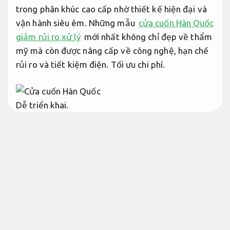
trong phân khúc cao cấp nhờ thiết kế hiện đại và
vận hành siêu êm. Những mẫu
cửa cuốn Hàn Quốc
giảm rủi ro xử lý
mới nhất không chỉ đẹp về thẩm
mỹ mà còn được nâng cấp về công nghệ, hạn chế
rủi ro và tiết kiệm điện.
Tối ưu chi phí.
Dễ triển khai.
Cửa cuốn Hàn Quốc mới nhất – Loại
cao cấp, vận hành êm
Dễ mở rộng.
Cửa cuốn Hàn Quốc cao cấp có gì nổi bật?
Dễ
triển khai.
Gói dịch vụ.
Trong thị trường cửa cuốn thời điểm hiện tại,