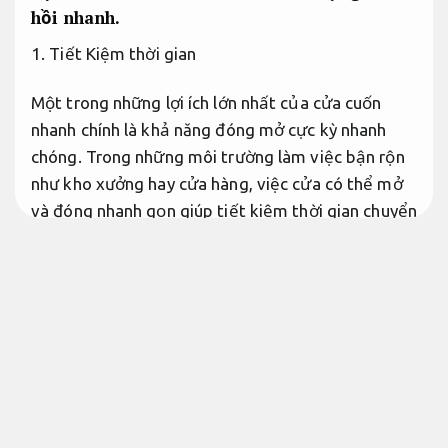
hồi nhanh.
1. Tiết Kiệm thời gian
Một trong những lợi ích lớn nhất của cửa cuốn
nhanh chính là khả năng đóng mở cực kỳ nhanh
chóng. Trong những môi trường làm việc bận rộn
như kho xưởng hay cửa hàng, việc cửa có thể mở
và đóng nhanh gọn giúp tiết kiệm thời gian chuyển
động và tăng năng suất công việc. Cửa cuốn
nhanh có thể mở chỉ trong vài giây, đem đến sự lợi
ích tối đa cho người sử dụng.
Đội ngũ giàu kinh
nghiệm.
2. Bảo Vệ an tâm hơn
Cửa cuốn nhanh không chỉ bảo vệ an toàn cho các
đồ vật bên trong mà còn bảo vệ con người. Với