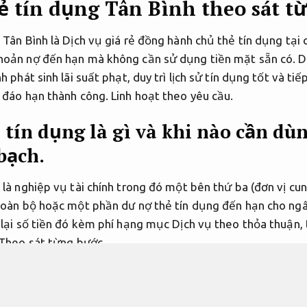
ẻ tín dụng Tân Bình theo sát t
Tân Bình là Dịch vụ giá rẻ đồng hành chủ thẻ tín dụng tại 
oản nợ đến hạn mà không cần sử dụng tiền mặt sẵn có. Dị
h phát sinh lãi suất phạt, duy trì lịch sử tín dụng tốt và ti
 đáo hạn thành công.
Linh hoạt theo yêu cầu.
 tín dụng là gì và khi nào cần dù
bạch.
là nghiệp vụ tài chính trong đó một bên thứ ba (đơn vị cun
toàn bộ hoặc một phần dư nợ thẻ tín dụng đến hạn cho ngâ
 lại số tiền đó kèm phí hạng mục Dịch vụ theo thỏa thuận,
Theo sát từng bước.
được thanh toán sẽ được ngân hàng khôi phục về trạng thá
tiêu trong chu kỳ mới. Đây là giải pháp linh hoạt được nhiều