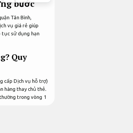
ừng bước
quận Tân Bình,
ch vụ giá rẻ giúp
ếp tục sử dụng hạn
ng?
Quy
g cấp Dịch vụ hỗ trợ)
n hàng thay chủ thẻ.
 thường trong vòng 1
i ban đầu, cho phép
 người kinh doanh,