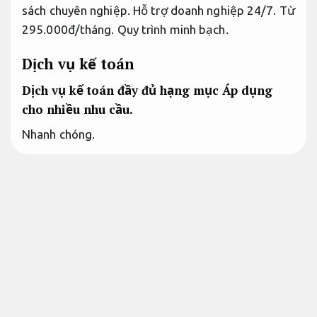
sách chuyên nghiệp. Hỗ trợ doanh nghiệp 24/7. Từ
295.000đ/tháng.
Quy trình minh bạch.
Dịch vụ kế toán
Dịch vụ kế toán đầy đủ hạng mục
Áp dụng
cho nhiều nhu cầu.
Nhanh chóng.
Dịch vụ kế toán trọn gói là cách xử lý hoàn hảo
giúp doanh nghiệp tiết kiệm đến 70% ngân sách
so với việc thuê kế toán nội bộ. Dịch vụ kế toán
trọn bộ bao gồm đầy đủ các công việc từ lập sổ
sách, báo cáo thuế, quyết toán thuế đến tư vấn
pháp lý với mức giá chỉ từ 295.000-600.000
VNĐ/tháng. So với mức lương kế toán nội bộ từ 8-
15 triệu đồng/tháng, dịch vụ kế toán trọn gói giúp