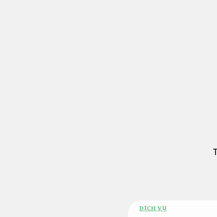
Bỏ
qua
nội
dung
T
DỊCH VỤ