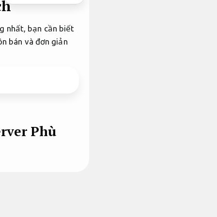
ch
g nhất, bạn cần biết
uôn bán và đơn giản
erver
Phù