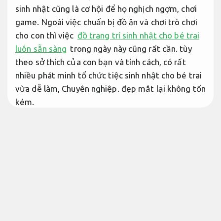
sinh nhật cũng là cơ hội để họ nghịch ngợm, chơi
game. Ngoài việc chuẩn bị đồ ăn và chơi trò chơi
cho con thì việc
đồ trang trí sinh nhật cho bé trai
luôn sẵn sàng
trong ngày này cũng rất cần. tùy
theo sở thích của con bạn và tính cách, có rất
nhiều phát minh tổ chức tiệc sinh nhật cho bé trai
vừa dễ làm,
Chuyên nghiệp.
đẹp mắt lại không tốn
kém.
Linh hoạt theo yêu cầu.
Mua set trang trí sinh nhật cho bé hoạt
hình dễ triển khai
Đồ trang trí sinh nhật cho bé trai
thật ý nghĩa đầy đủ giá cạnh tranh
Tối ưu chi phí.