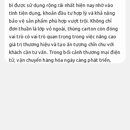
bì được sử dụng rộng rãi nhất hiện nay nhờ vào
tính tiện dụng, khoản đầu tư hợp lý và khả năng
bảo vệ sản phẩm phù hợp vượt trội. Không chỉ
đơn thuần là lớp vỏ ngoài, thùng carton còn đóng
vai trò có vai trò quan trọng trong việc nâng cao
giá trị thương hiệu và tạo ấn tượng chỉn chu với
khách cần tư vấn. Trong bối cảnh thương mại điện
tử, vận chuyển hàng hóa ngày càng phát triển,
mục đích sử dụng in thùng carton đạt chất lượng
cao – vừa bền, vừa đẹp, vừa mang dấu ấn riêng –
trở nên cấp thiết hơn bao giờ hết. Tùy theo mục
đích sử dụng, doanh nghiệp có thể lựa chọn thùng
carton 3 lớp, 5 lớp, in flexo hay offset, phủ màng
hay không phủ,… để tối ưu hơn hiệu quả hơn sử
dụng và mức chi phí sản xuất. Bài viết này sẽ giúp
bạn hiểu rõ hơn về các loại thùng carton phổ biến,