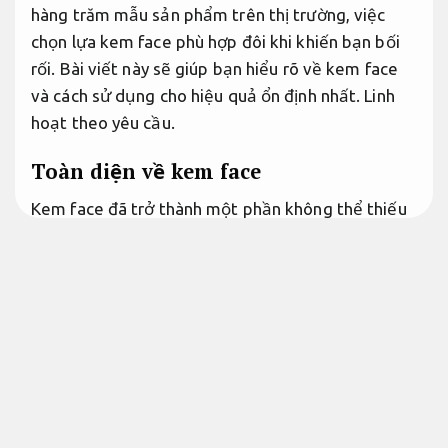
hàng trăm mẫu sản phẩm trên thị trường, việc
chọn lựa kem face phù hợp đôi khi khiến bạn bối
rối. Bài viết này sẽ giúp bạn hiểu rõ về kem face
và cách sử dụng cho hiệu quả ổn định nhất.
Linh
hoạt theo yêu cầu.
Toàn diện về kem face
Kem face đã trở thành một phần không thể thiếu
trong các bước thực hiện chăm sóc da của hàng
triệu người trên toàn thế giới. Từ việc cấp ẩm cơ
bản đến chống lão hóa cao cấp, kem face đóng
vai trò có vai trò quan trọng trong việc duy trì sức
khỏe và vẻ đẹp cho làn da.
Đội ngũ giàu kinh
nghiệm.
Trong thế giới skincare hiện đại, việc hiểu rõ về
kem face không chỉ giúp bạn chọn được sản phẩm