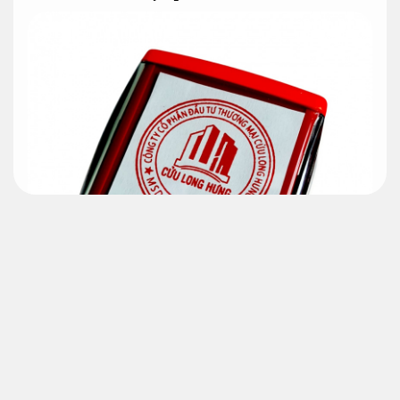
quy cách về con dấu C.ty
khắc con dấu tròn cơ sở