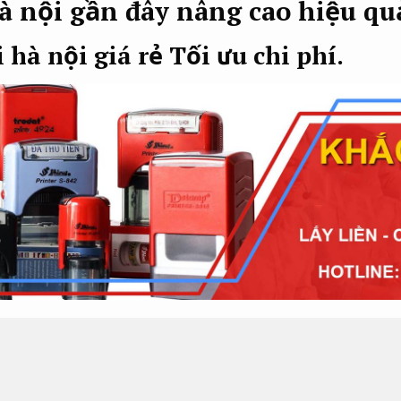
à nội gần đây nâng cao hiệu q
 hà nội giá rẻ
Tối ưu chi phí.
ình khắc dấu Châu Á đưa ra khoản đầu tư cạnh tranh nhất t