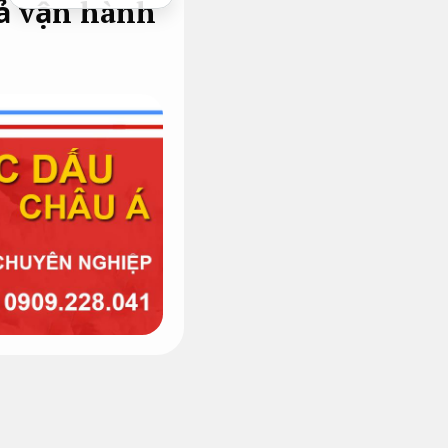
uả vận hành
hị phần chỉ có khắc