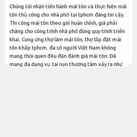
Chúng tôi nhận tiến hành mái tôn và thực hiện mái
tôn thủ công cho nhà phố tại tphcm đáng tin cậy.
Thi công mái tôn theo gói hoàn chỉnh, giá phải
chăng cho công trình nhà phố đúng quy trình triển
khai. Cung ứng thợ làm mái tôn, thợ lắp đặt mái
tôn khắp tphcm. đa số người Việt Nam không
mang thói quen đều đặn đánh giá mái tôn. Đã
mang đa dạng vụ tai nạn thương tâm xảy ra như
vỡ mái tôn, té ngã bất ngờ. bên cạnh đó, việc thay
thế mái tôn không hề dễ dàng.
Khắc dấu tên tphcm giả dễ triển khai
Đội ngũ giàu kinh nghiệm.
Dịch vụ chính hãng hỗ trợ làm mái tôn
Giá
hợp lý.