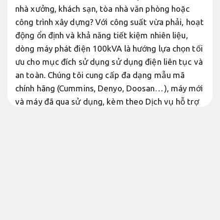
nhà xưởng, khách sạn, tòa nhà văn phòng hoặc
công trình xây dựng? Với công suất vừa phải, hoạt
động ổn định và khả năng tiết kiệm nhiên liệu,
dòng máy phát điện 100kVA là hướng lựa chọn tối
ưu cho mục đích sử dụng sử dụng điện liên tục và
an toàn. Chúng tôi cung cấp đa dạng mẫu mã
chính hãng (Cummins, Denyo, Doosan…), máy mới
và máy đã qua sử dụng, kèm theo Dịch vụ hỗ trợ
lắp đặt – bảo trì tận nơi và giá cả cạnh tranh nhất
thị trường.
Linh hoạt theo yêu cầu.
Giới thiệu & ứng dụng máy phát
điện 100 kVA
Linh hoạt theo yêu cầu.
Máy phát điện 100kva giá bao nhiêu
Đánh giá.