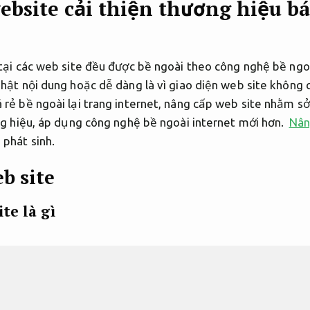
bsite cải thiện thương hiệu bá
 tại các web site đều được bề ngoài theo công nghệ bề ngo
hật nội dung hoặc dễ dàng là vì giao diện web site không 
rẻ bề ngoài lại trang internet, nâng cấp web site nhằm sở
ơng hiệu, áp dụng công nghệ bề ngoài internet mới hơn.
Nân
phát sinh.
b site
te là gì
ông thể giảm thiểu khỏi sai sót nên việc nâng cấp web site
lỗi đó. cùng lúc, nâng cấp web site còn là chuyển đổi giao