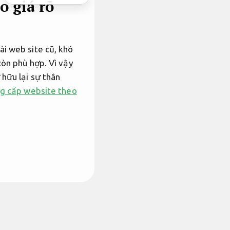
o giá rõ
ài web site cũ, khó
còn phù hợp. Vì vậy
 hữu lại sự thân
g cấp website theo
 đa số chỉ là sang
 diện, bề ngoài hay bổ