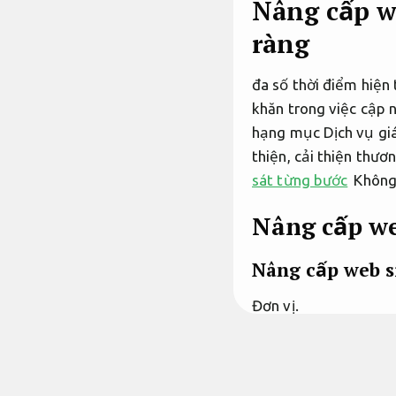
Nâng cấp we
ràng
đa số thời điểm hiện
khăn trong việc cập n
hạng mục Dịch vụ giá 
thiện, cải thiện thư
sát từng bước
Không 
Nâng cấp we
Nâng cấp web si
Đơn vị.
Những web site cũ kh
sửa, khắc phục những 