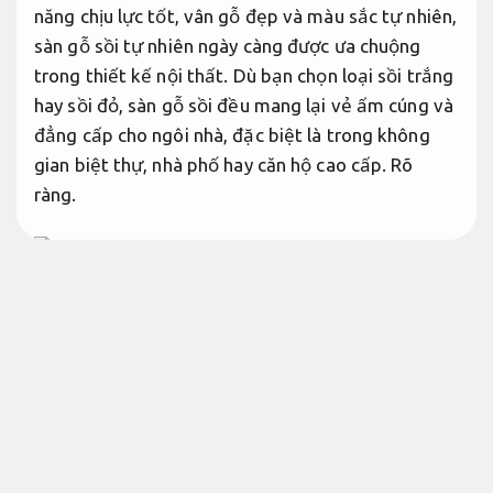
năng chịu lực tốt, vân gỗ đẹp và màu sắc tự nhiên,
sàn gỗ sồi tự nhiên ngày càng được ưa chuộng
trong thiết kế nội thất. Dù bạn chọn loại sồi trắng
hay sồi đỏ, sàn gỗ sồi đều mang lại vẻ ấm cúng và
đẳng cấp cho ngôi nhà, đặc biệt là trong không
gian biệt thự, nhà phố hay căn hộ cao cấp.
Rõ
ràng.
Quy trình minh bạch.
Sàn gỗ sồi tự nhiên trắng, đỏ – Ưu
điểm và phân loại
Bài bản.
Sàn gỗ sồi trắng Châu Âu, vân gỗ sang trọng
Linh hoạt theo yêu cầu.
Khảo sát.