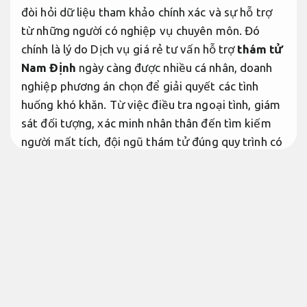
đòi hỏi dữ liệu tham khảo chính xác và sự hỗ trợ
từ những người có nghiệp vụ chuyên môn. Đó
chính là lý do Dịch vụ giá rẻ tư vấn hỗ trợ
thám tử
Nam Định
ngày càng được nhiều cá nhân, doanh
nghiệp phương án chọn để giải quyết các tình
huống khó khăn. Từ việc điều tra ngoại tình, giám
sát đối tượng, xác minh nhân thân đến tìm kiếm
người mất tích, đội ngũ thám tử đúng quy trình có
thể mang lại chứng cứ dễ kiểm tra, nhanh chóng
và tuyệt đối bảo mật. Thám Tử Trung Hoa – đơn
vị thám tử uy tín tại Nam Định, sở hữu đội ngũ
giàu năng lực triển khai cùng công nghệ điều tra
hiện đại, luôn cam kết cung cấp nội dung tham
khảo chính xác, hợp pháp và minh bạch về ngân
sách. Bài viết dưới đây sẽ giúp bạn hiểu rõ hơn về
lợi ích, quy trình làm việc cũng như lý do nên chọn