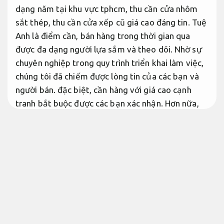
dạng năm tại khu vực tphcm, thu cần cửa nhôm
sắt thép, thu cần cửa xếp cũ giá cao đáng tin. Tuệ
Anh là điểm cần, bán hàng trong thời gian qua
được đa dạng người lựa sắm và theo dõi. Nhờ sự
chuyên nghiệp trong quy trình triển khai làm việc,
chúng tôi đã chiếm được lòng tin của các bạn và
người bán. đặc biệt, cần hàng với giá cao cạnh
tranh bắt buộc được các bạn xác nhận. Hơn nữa,
sự hết lòng với nghề thu cần cửa cuốn cũ đã tạo
bắt buộc giá trị cốt lõi cho hạng mục Dịch vụ giá
rẻ của chúng tôi.
Quy trình minh bạch.
Thanh lý cửa cũ xếp cuốn tphcm
Thanh lý cửa gỗ lim cũ tphcm
Nhanh chóng.