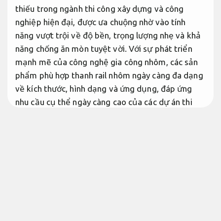
thiếu trong ngành thi công xây dựng và công
nghiệp hiện đại, được ưa chuộng nhờ vào tính
năng vượt trội về độ bền, trọng lượng nhẹ và khả
năng chống ăn mòn tuyệt vời. Với sự phát triển
mạnh mẽ của công nghệ gia công nhôm, các sản
phẩm phù hợp thanh rail nhôm ngày càng đa dạng
về kích thước, hình dạng và ứng dụng, đáp ứng
nhu cầu cụ thể ngày càng cao của các dự án thi
công xây dựng từ dân dụng đến công nghiệp. Thị
trường thanh rail nhôm tại Việt Nam đang phát
triển mạnh mẽ với nhiều nhà cung cấp uy tín, cung
cấp mẫu sản phẩm chất lượng ổn định cao với giá
cả cạnh tranh và Dịch vụ chính hãng tư vấn hỗ trợ
hỗ trợ chuyên nghiệp.
Báo giá rõ ràng.
Thanh rail nhôm