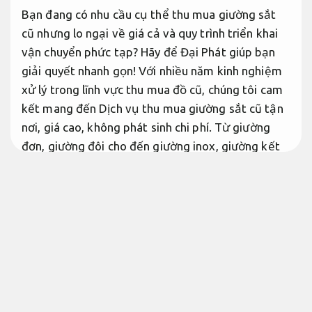
Bạn đang có nhu cầu cụ thể thu mua giường sắt
cũ nhưng lo ngại về giá cả và quy trình triển khai
vận chuyển phức tạp? Hãy để Đại Phát giúp bạn
giải quyết nhanh gọn! Với nhiều năm kinh nghiệm
xử lý trong lĩnh vực thu mua đồ cũ, chúng tôi cam
kết mang đến Dịch vụ thu mua giường sắt cũ tận
nơi, giá cao, không phát sinh chi phí. Từ giường
đơn, giường đôi cho đến giường inox, giường kết
hợp gỗ… tất cả đều được định giá công bằng và
thanh toán minh bạch. Liên hệ ngay để trải
nghiệm cách xử lý bài bản, nhanh gọn và đảm bảo
an toàn cùng Đại Phát.
Linh hoạt theo yêu cầu.
Thu mua giường sắt cũ giá cao
Dịch vụ chuyên nghiệp.