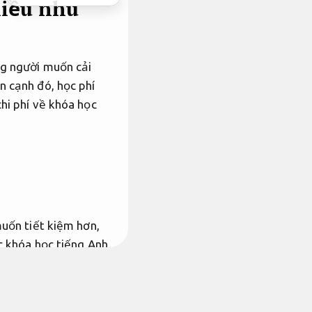
hiều nhu
ng người muốn cải
n cạnh đó, học phí
hi phí về khóa học
muốn tiết kiệm hơn,
ác khóa học tiếng Anh
ng với lịch trình cá