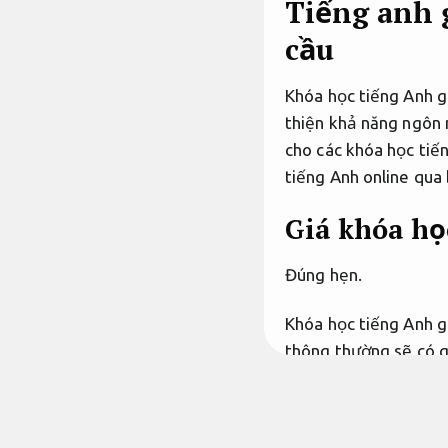
Tiếng anh 
cầu
Khóa học tiếng Anh g
thiện khả năng ngôn 
cho các khóa học tiến
tiếng Anh online qua 
Giá khóa họ
Đúng hẹn.
Khóa học tiếng Anh gi
thông thường sẽ có gó
online lợi ích vì giúp
nhân.
Áp dụng cho nh