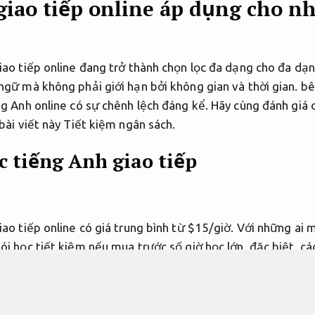
giao tiếp online áp dụng cho n
iao tiếp online đang trở thành chọn lọc đa dạng cho đa dạ
ngữ mà không phải giới hạn bởi không gian và thời gian. bê
g Anh online có sự chênh lệch đáng kể. Hãy cùng đánh giá c
bài viết này
Tiết kiệm ngân sách.
c tiếng Anh giao tiếp
ao tiếp online có giá trung bình từ $15/giờ. Với những ai 
i học tiết kiệm nếu mua trước số giờ học lớn. đặc biệt, c
 giảm khoản đầu tư chuyển động và thời gian, cùng lúc linh độ
iều nhu cầu.