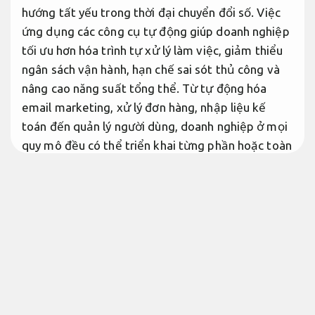
hướng tất yếu trong thời đại chuyển đổi số. Việc
ứng dụng các công cụ tự động giúp doanh nghiệp
tối ưu hơn hóa trình tự xử lý làm việc, giảm thiểu
ngân sách vận hành, hạn chế sai sót thủ công và
nâng cao năng suất tổng thể. Từ tự động hóa
email marketing, xử lý đơn hàng, nhập liệu kế
toán đến quản lý người dùng, doanh nghiệp ở mọi
quy mô đều có thể triển khai từng phần hoặc toàn
diện. Không chỉ giúp tiết kiệm thời gian và nhân
lực, tự động hoá còn mở ra cơ hội tăng trưởng duy
trì tốt, mở rộng quy mô mà không cần tăng tương
ứng nguồn lực. Trong bài viết này, chúng ta sẽ
cùng khám phá những lợi ích, công cụ và cách triển
khai tự động hoá doanh nghiệp một cách cho hiệu
quả ổn định – đặc biệt thích hợp cho các doanh
nghiệp nhỏ và vừa đang tìm kiếm hướng triển khai