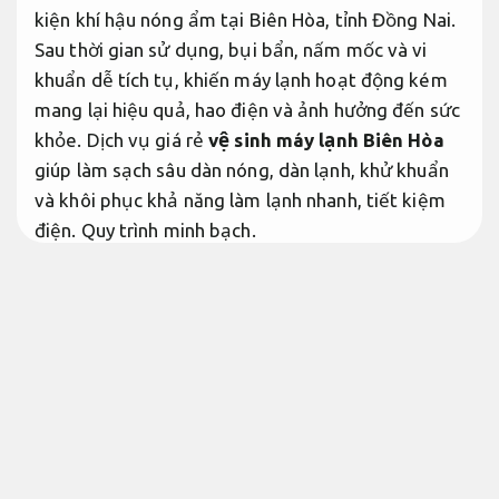
kiện khí hậu nóng ẩm tại Biên Hòa, tỉnh Đồng Nai.
Sau thời gian sử dụng, bụi bẩn, nấm mốc và vi
khuẩn dễ tích tụ, khiến máy lạnh hoạt động kém
mang lại hiệu quả, hao điện và ảnh hưởng đến sức
khỏe. Dịch vụ giá rẻ
vệ sinh máy lạnh Biên Hòa
giúp làm sạch sâu dàn nóng, dàn lạnh, khử khuẩn
và khôi phục khả năng làm lạnh nhanh, tiết kiệm
điện.
Quy trình minh bạch.
Bài viết cung cấp thông tin toàn diện về
vệ sinh
máy lạnh Biên Hòa
năm 2026, từ quy trình triển
khai thực hiện, báo giá tham khảo đến các yếu tố
ảnh hưởng đến chất lượng tốt giải pháp tại khu
vực này.
Phù hợp nhu cầu thực tế.
Vệ sinh máy lạnh Biên Hòa là gì?
Tư
vấn tận tâm.