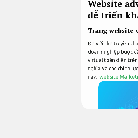
Website ad
dễ triển kh
Trang website 
Để với thể truyền ch
doanh nghiệp buộc cầ
virtual toàn diện trê
nghĩa và các chiến l
này,
website Marketi