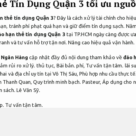
ẻ Tín Dụng Quận 3 tối ưu nguồ
n thẻ tín dụng Quận 3
? Đây là cách xử lý tài chính cho hiệ
hạn, tránh phí phạt quá hạn và giữ điểm tín dụng sạch. N
áo hạn thẻ tín dụng Quận 3
tại TP.HCM ngày càng được ưa
tranh và tư vấn hỗ trợ tận nơi.
Nâng cao hiệu quả vận hành.
h Ngân Hàng
cập nhật đầy đủ nội dung tham khảo về
đáo 
ảm rủi ro xử lý.
thủ tục,
Bài bản.
phí,
Tư vấn tận tâm.
lãi s
hai và địa chỉ uy tín tại Võ Thị Sáu,
Phù hợp nhu cầu thực tế
n Thanh Quan,
Quy trình minh bạch.
Pasteur,
Áp dụng cho n
n sách.
Lê Văn Sỹ.
p.
Tư vấn tận tâm.
 tín dụng Quận 3 gồm những gì?