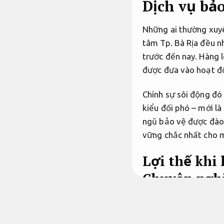
Dịch vụ bả
Những ai thường xuyê
tâm Tp. Bà Rịa đều n
trước đến nay. Hàng 
được đưa vào hoạt độ
Chính sự sôi động đó 
kiểu đối phó – mới là
ngũ bảo vệ được đào 
vững chắc nhất cho m
Lợi thế khi 
Chuyên ngh
Nhiều đơn vị từ nơi k
kho hàng gần
cầu C