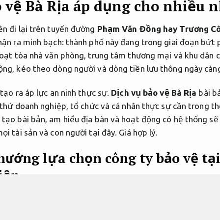
o vệ Bà Rịa áp dụng cho nhiều 
n đi lại trên tuyến đường
Phạm Văn Đồng hay Trương C
hận ra minh bạch: thành phố này đang trong giai đoạn bứt
loạt tòa nhà văn phòng, trung tâm thương mại và khu dân c
ng, kéo theo dòng người và dòng tiền lưu thông ngày càn
tạo ra áp lực an ninh thực sự.
Dịch vụ bảo vệ Bà Rịa
bài b
 thứ doanh nghiệp, tổ chức và cá nhân thực sự cần trong th
tạo bài bản, am hiểu địa bàn và hoạt động có hệ thống sẽ l
ọi tài sản và con người tại đây.
Giá hợp lý.
hướng lựa chọn công ty bảo vệ tại
iệp.
hác đến chào Dịch vụ với mức giá rẻ, nhưng khi sự cố xảy ra 
ỏ May
hay khu vực công nghiệp ven thành phố, câu hỏi duy n