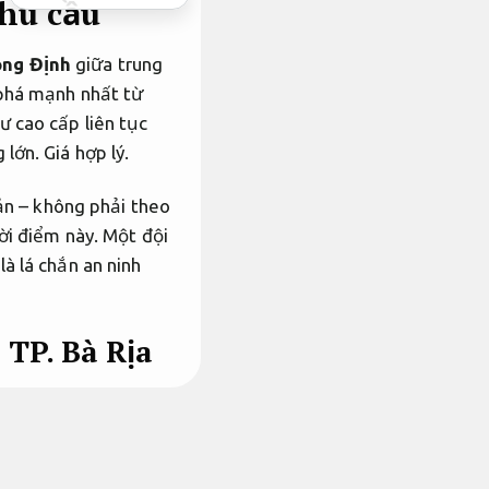
nhu cầu
ông Định
giữa trung
 phá mạnh nhất từ
ư cao cấp liên tục
g lớn.
Giá hợp lý.
ản – không phải theo
ời điểm này. Một đội
à lá chắn an ninh
 TP. Bà Rịa
lúc 2 giờ sáng tại
hất lúc đó là:
“Bao