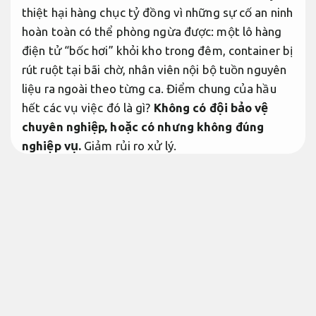
thiệt hại hàng chục tỷ đồng vì những sự cố an ninh
hoàn toàn có thể phòng ngừa được: một lô hàng
điện tử “bốc hơi” khỏi kho trong đêm, container bị
rút ruột tại bãi chờ, nhân viên nội bộ tuồn nguyên
liệu ra ngoài theo từng ca. Điểm chung của hầu
hết các vụ việc đó là gì?
Không có đội bảo vệ
chuyên nghiệp, hoặc có nhưng không đúng
nghiệp vụ.
Giảm rủi ro xử lý.
Là doanh nghiệp hoạt động tại vùng kinh tế trọng
điểm nhất tỉnh Bà Rịa – Vũng Tàu, bạn xứng đáng
được bảo vệ bởi một đơn vị thực sự am hiểu địa
bàn Phú Mỹ — không phải những công ty từ nơi
khác đến chào mức giá dễ tiếp cận rồi bố trí nhân
viên thiếu kinh nghiệm.
Báo giá rõ ràng.
Phú Mỹ có gì khiến an ninh trở nên