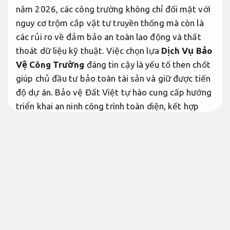
năm 2026, các công trường không chỉ đối mặt với
nguy cơ trộm cắp vật tư truyền thống mà còn là
các rủi ro về đảm bảo an toàn lao động và thất
thoát dữ liệu kỹ thuật. Việc chọn lựa
Dịch Vụ Bảo
Vệ Công Trường
đáng tin cậy là yếu tố then chốt
giúp chủ đầu tư bảo toàn tài sản và giữ được tiến
độ dự án. Bảo vệ Đất Việt tự hào cung cấp hướng
triển khai an ninh công trình toàn diện, kết hợp
giữa nhân sự thực chiến và công nghệ giám sát từ
xa hiện đại.
Phù hợp nhu cầu thực tế.
Tại sao công trình triển khai xây
dựng cần dịch vụ bảo vệ công trường
chuyên nghiệp
Bài bản.
Công trường triển khai xây dựng thường là nơi có
không gian mở, nhiều lối ra vào tự phát và tập