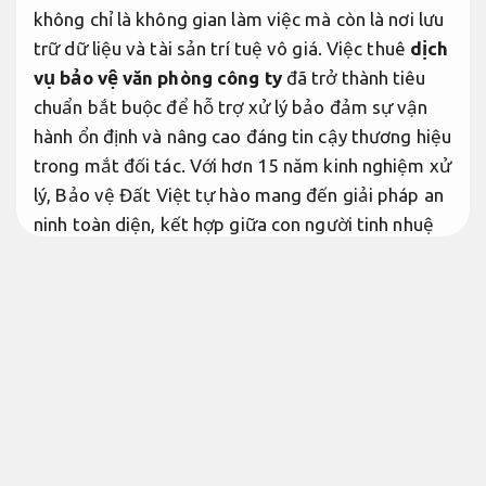
không chỉ là không gian làm việc mà còn là nơi lưu
trữ dữ liệu và tài sản trí tuệ vô giá. Việc thuê
dịch
vụ bảo vệ văn phòng công ty
đã trở thành tiêu
chuẩn bắt buộc để hỗ trợ xử lý bảo đảm sự vận
hành ổn định và nâng cao đáng tin cậy thương hiệu
trong mắt đối tác. Với hơn 15 năm kinh nghiệm xử
lý, Bảo vệ Đất Việt tự hào mang đến giải pháp an
ninh toàn diện, kết hợp giữa con người tinh nhuệ
và công nghệ giám sát tiên tiến.
Chuyên nghiệp.
Tầm quan trọng của dịch vụ bảo vệ
văn phòng công ty trong thực tế
Tối
ưu chi phí.
An ninh văn phòng hiện nay không đơn thuần là
việc trông giữ xe hay đóng mở cửa. Năm 2026,
các rủi ro về đột nhập tinh vi và thất thoát thông