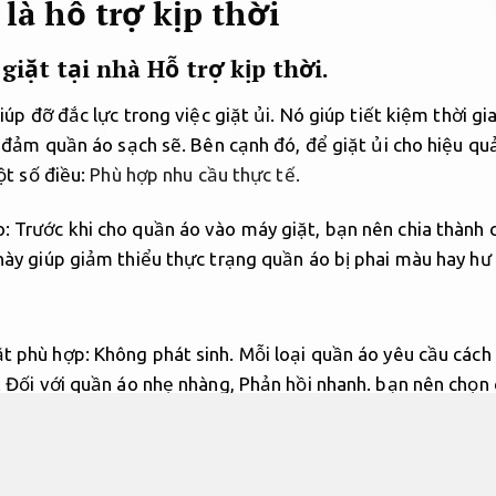
 là hỗ trợ kịp thời
 giặt tại nhà
Hỗ trợ kịp thời.
iúp đỡ đắc lực trong việc giặt ủi. Nó giúp tiết kiệm thời gi
o đảm quần áo sạch sẽ. Bên cạnh đó, để giặt ủi cho hiệu qu
ột số điều:
Phù hợp nhu cầu thực tế.
o: Trước khi cho quần áo vào máy giặt, bạn nên chia thành
 này giúp giảm thiểu thực trạng quần áo bị phai màu hay hư
ặt phù hợp:
Không phát sinh.
Mỗi loại quần áo yêu cầu cách 
.
Đối với quần áo nhẹ nhàng,
Phản hồi nhanh.
bạn nên chọn c
rõ ràng.
Đối với đồ dày,
Linh hoạt theo yêu cầu.
cần chọn cá