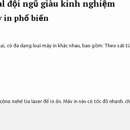
al đội ngũ giàu kinh nghiệm
y in phổ biến
tại, có đa dạng loại máy in khác nhau, bao gồm:
Theo sát t
công nghệ tia laser để in ấn. Máy in này có tốc độ nhanh, c
chi phí phải chăng. Máy in laser thường được sử dụng cho v
 nặng lớn.
Đội ngũ giàu kinh nghiệm.