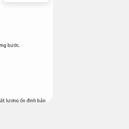
ừng bước.
hất lượng ổn định bản
ăn phòng, doanh