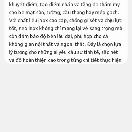
khuyết điểm, tạo điểm nhấn và tăng độ thẩm mỹ
cho bề mặt sàn, tường, cầu thang hay mép gạch.
Với chất liệu inox cao cấp, chống gỉ sét và chịu lực
tốt, nẹp inox không chỉ mang lại vẻ sang trọng mà
còn đảm bảo độ bền lâu dài, phù hợp cho cả
không gian nội thất và ngoại thất. Đây là chọn lựa
lý tưởng cho những ai yêu cầu sự tinh tế, sắc nét
và độ hoàn thiện cao trong từng chi tiết thực hiện.
Tối ưu nguồn lực.
Các Loại Nẹp Inox Thường Gặp
Tại Nẹp Inox Đà Nẵng, chúng tôi cung cấp đa
dạng loại nẹp khác nhau, hợp với với bao giờ nhu
cầu cụ thể và yêu cầu cụ thể. Dưới đây là các loại
nẹp đa dạng mà chúng tôi cung cấp:
Đúng quy
trình.