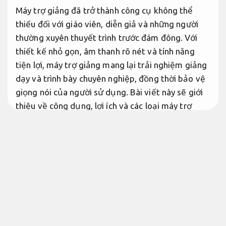
Máy trợ giảng đã trở thành công cụ không thể
thiếu đối với giáo viên, diễn giả và những người
thường xuyên thuyết trình trước đám đông. Với
thiết kế nhỏ gọn, âm thanh rõ nét và tính năng
tiện lợi, máy trợ giảng mang lại trải nghiệm giảng
dạy và trình bày chuyên nghiệp, đồng thời bảo vệ
giọng nói của người sử dụng. Bài viết này sẽ giới
thiệu về công dụng, lợi ích và các loại máy trợ
giảng phổ biến, giúp bạn phương án chọn thiết bị
đáp ứng tốt với nhu cầu cụ thể.
Chi phí hợp lý.
Vai trò của máy trợ giảng
Thiết bị văn phòng.
Máy trợ giảng đóng vai trò cần quan tâm trong
việc khuếch đại âm thanh, đảm bảo giọng nói