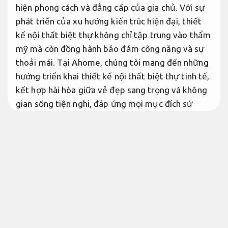
hiện phong cách và đẳng cấp của gia chủ. Với sự
phát triển của xu hướng kiến trúc hiện đại, thiết
kế nội thất biệt thự không chỉ tập trung vào thẩm
mỹ mà còn đồng hành bảo đảm công năng và sự
thoải mái. Tại Ahome, chúng tôi mang đến những
hướng triển khai thiết kế nội thất biệt thự tinh tế,
kết hợp hài hòa giữa vẻ đẹp sang trọng và không
gian sống tiện nghi, đáp ứng mọi mục đích sử
dụng của gia đình hiện đại.
Rõ ràng.
Vai Trò Của Nội Thất Biệt Thự
Lộ trình.
Thiết kế nội thất biệt thự vẫn không chỉ là việc bố
trí đồ đạc mà là nghệ thuật tạo nên không gian
sống hoàn hảo. Một thiết kế nội thất biệt thự tinh
tế mang lại sự thoải mái, tiện nghi và thể hiện cá