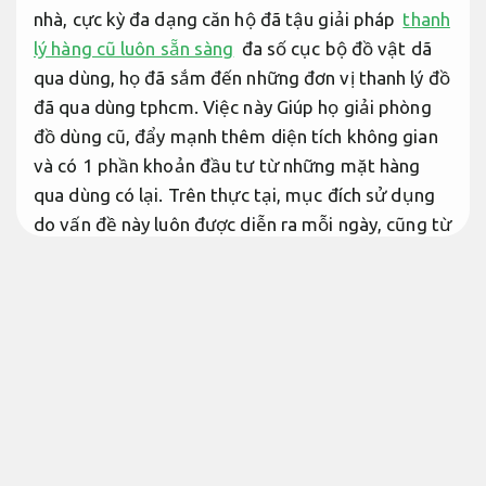
nhà, cực kỳ đa dạng căn hộ đã tậu giải pháp
thanh
lý hàng cũ luôn sẵn sàng
đa số cục bộ đồ vật dã
qua dùng, họ đã sắm đến những đơn vị thanh lý đồ
đã qua dùng tphcm. Việc này Giúp họ giải phòng
đồ dùng cũ, đẩy mạnh thêm diện tích không gian
và có 1 phần khoản đầu tư từ những mặt hàng
qua dùng có lại. Trên thực tại, mục đích sử dụng
do vấn đề này luôn được diễn ra mỗi ngày, cũng từ
thị trường đó mà các đơn vị thanh lý đồ vật cũ
tphcm ra đời nhanh gọn, Tuệ Anh chúng tôi cũng là
1 trong số những đơn vị đáng tin đó.
Phù hợp nhu
cầu thực tế.
Hàng thanh lý là gì? Thanh lý hàng
cũ là gì?
Giảm rủi ro xử lý.
Hàng cũ thanh lý là gì?