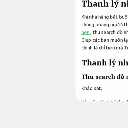
Thanh lý n
Khi nhà hàng bắt buộ
chúng, mang người thì
hẹn
, thu search đồ 
Giúp các bạn muốn lạ
chính là chỉ tiêu mà
Thanh lý nh
Thu search đồ 
Khảo sát.
Yêu cầu thực tế than
mạnh vọt. Từ đó, vi
có giá phải chăng cự
đáng tin trên thị trư