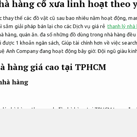
hà hàng cổ xưa linh hoạt theo 
c thay thế các đồ vật cũ sau bao nhiêu năm hoạt động, man
 sắm giải pháp bán lại cho các Dịch vụ giá rẻ
thanh lý nhà
nhà hàng, quán ăn. đa số những đồ dùng trong nhà hàng đều 
i được 1 khoản ngân sách, Giúp tài chính hơn về việc searc
 Tuệ Anh Company đang hoạt động bây giờ.
Đội ngũ giàu kin
à hàng giá cao tại TPHCM
nhà hàng
h lý nhà hàng, thu search đồ nhà hàng tại TPHCM trong đa
ệc sắm muốn gọi
thanh lý nhà hàng nâng cao hiệu quả vận 
c kỳ được quan tâm, đặc biệt là khi mang sự xuất hiện của
ờng, chèn ép giá khi thu search, phát sinh đa dạng chi phí 