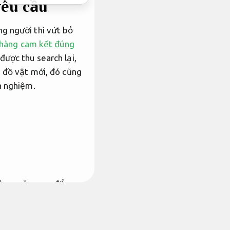
yêu cầu
g người thì vứt bỏ
 hàng cam kết đúng
được thu search lại,
h đồ vật mới, đó cũng
h nghiệm.
 dạng năm qua đẩy
hành
đáng tin, bài bản
 hàng hoạt gọi kém
khác làm đẩy mạnh đến